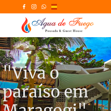
"Viva o
paraíso em
Maragogi"