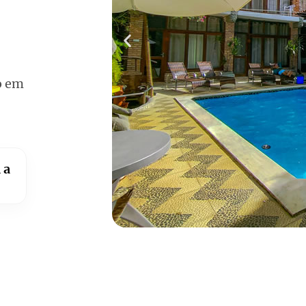
o em
 a