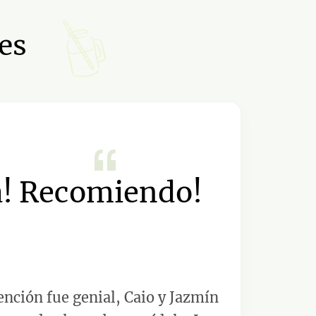
es
a! Recomiendo!
ención fue genial, Caio y Jazmín
Lo mejo