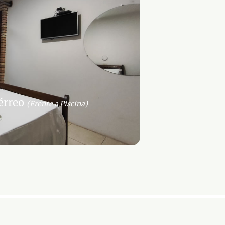
térreo
(Frente a Piscina)