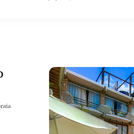
o
raia