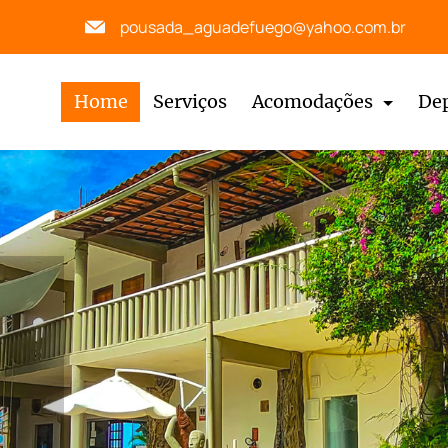
pousada_aguadefuego@yahoo.com.br
Home
Serviços
Acomodações
De