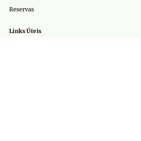
Reservas
Links Úteis
Transfer
Sobre Nós
Depoimentos
Contatos
📞 (82) 98892-1327
📞 (82) 98847-4573
📞 (82) 98762-0272