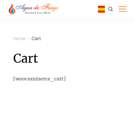
Skip
to
content
Home
Cart
Cart
[woocommerce_cart]